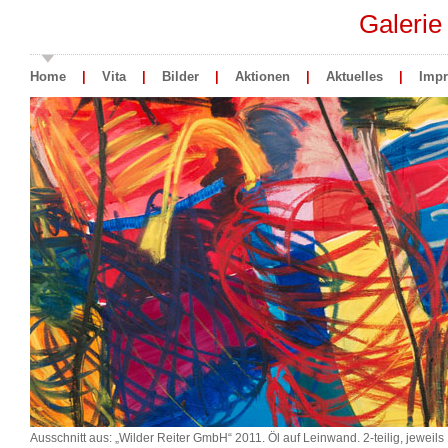
Galerie
Home
|
Vita
|
Bilder
|
Aktionen
|
Aktuelles
|
Imp
Ausschnitt aus: „Wilder Reiter GmbH“ 2011. Öl auf Leinwand. 2-teilig, jeweils